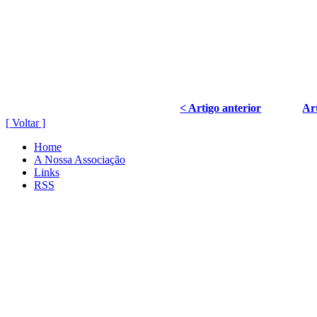
< Artigo anterior
Art
[ Voltar ]
Home
A Nossa Associação
Links
RSS