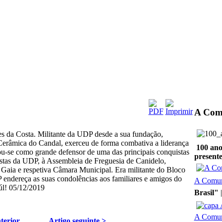
A Com
 da Costa. Militante da UDP desde a sua fundação,
Cerâmica do Candal, exerceu de forma combativa a liderança
100 ano
u-se como grande defensor de uma das principais conquistas
presente
istas da UDP, à Assembleia de Freguesia de Canidelo,
Gaia e respetiva Câmara Municipal. Era militante do Bloco
 endereça as suas condolências aos familiares e amigos do
A Comu
l! 05/12/2019
Brasil"
A Comu
terior
Artigo seguinte >