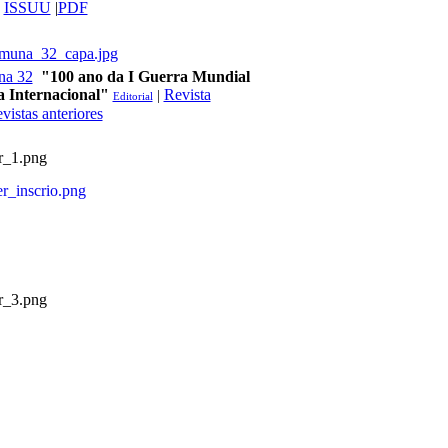
|
ISSUU
|
PDF
na 32
"100 ano da
I Guerra Mundial
ca Internacional"
Revista
|
Editorial
vistas anteriores