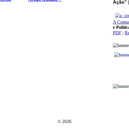
Ação"
A Comu
e Políti
PDF
Re
|
© 2026