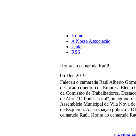
Home
A Nossa Associação
Links
RSS
Honra ao camarada Raúl!
06-Dec-2019
Faleceu o camarada Raúl Alberto Gomes
destacado operário da Empresa Electo 
da Comissão de Trabalhadores. Destaco
de Abril "O Poder Local", integrando l
Assembleia Municipal de Vila Nova de 
de Esquerda. A associação política UDP
camarada Raúl. Honra ao camarada Raú
< Artigo an